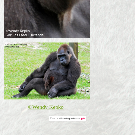
©Wendy Kepko
Cree un
sitio web gratuito
con