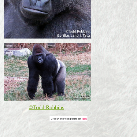
©Todd Robbins
Cree un
sitio web gratuito
con