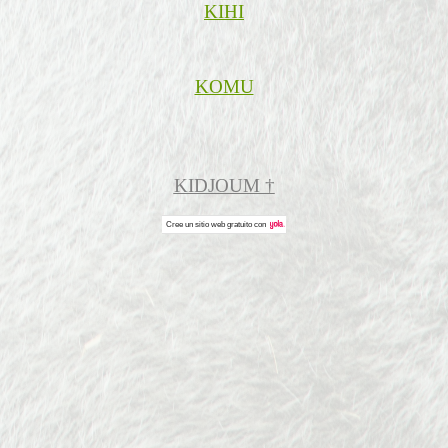
KIHI
KOMU
KIDJOUM †
Cree un
sitio web gratuito
con