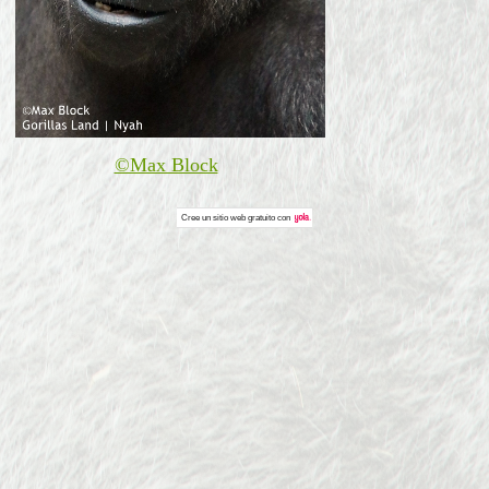
©Max Block
Cree un
sitio web gratuito
con