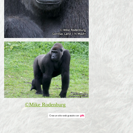
©Mike Rodenburg
Cree un
sitio web gratuito
con