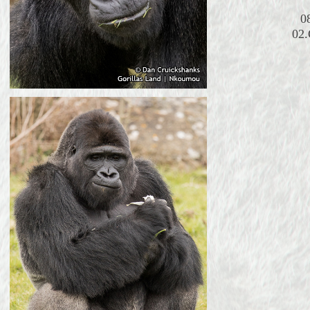
0
02.