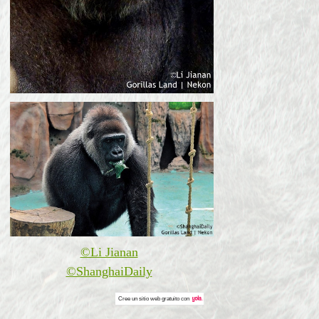
©Li Jianan
©ShanghaiDaily
Cree un
sitio web gratuito
con