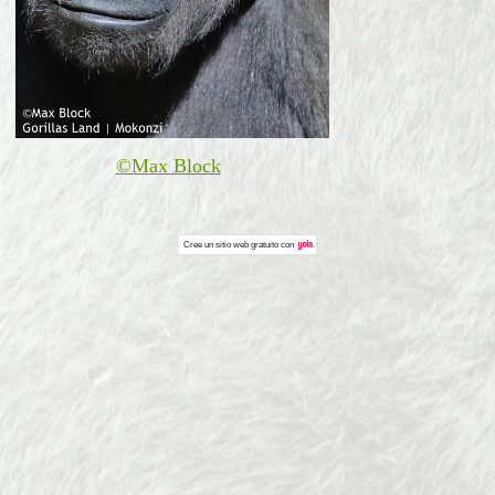
©Max Block
Cree un
sitio web gratuito
con