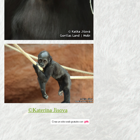
©Katerina Jisova
Cree un
sitio web gratuito
con