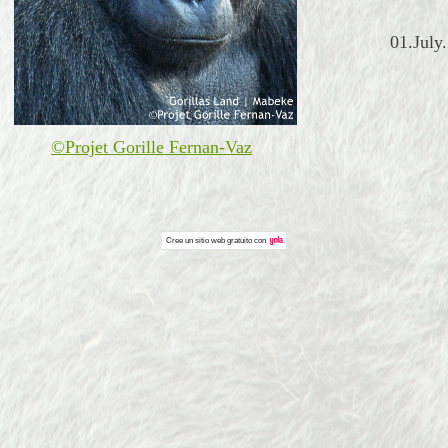
01.July
©Projet Gorille Fernan-Vaz
Cree un
sitio web gratuito
con