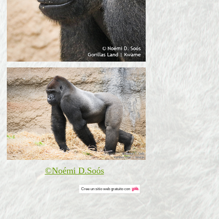
©Noémi D.Soós
Cree un
sitio web gratuito
con