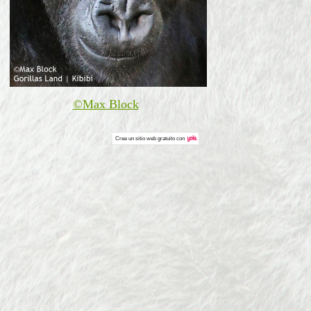
©Max Block
Cree un
sitio web gratuito
con