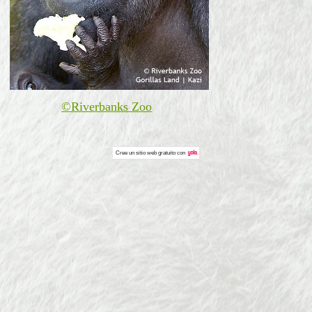
©Riverb
anks Zoo
Cree un
sitio web gratuito
con