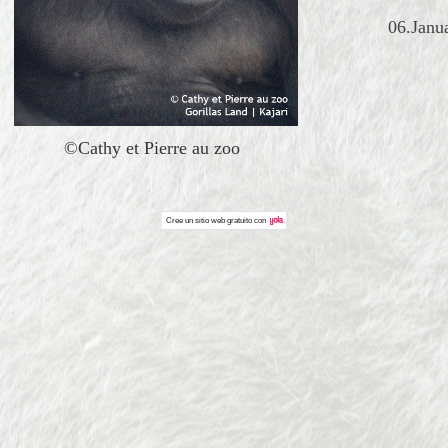
06.Janu
©Cathy et Pierre au zoo
Cree un
sitio web gratuito
con