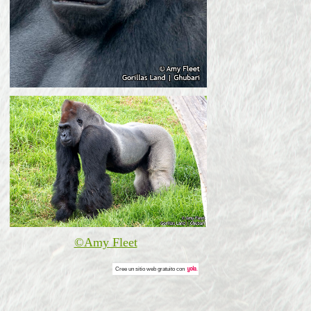
©Amy Fleet
Cree un
sitio web gratuito
con