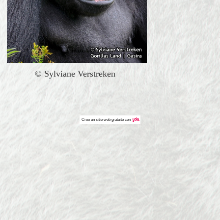
©
Sylviane Verstreken
Cree un
sitio web gratuito
con