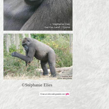
©Stéphanie Elies
Cree un
sitio web gratuito
con