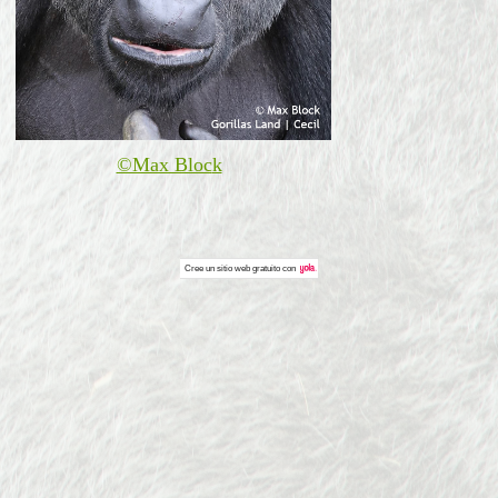
©Max Bloc
k
Cree un
sitio web gratuito
con