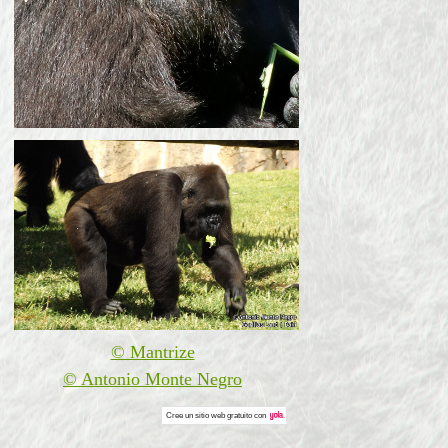
© Mantrize
© Antonio Monte Negro
Cree un
sitio web gratuito
con